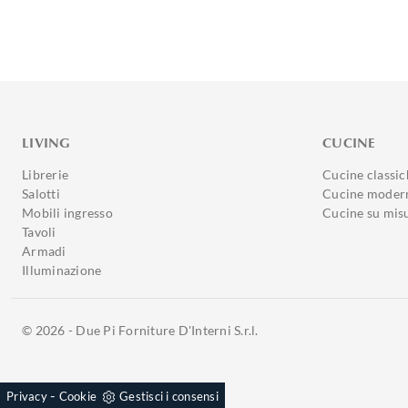
LIVING
CUCINE
Librerie
Cucine classic
Salotti
Cucine moder
Mobili ingresso
Cucine su mis
Tavoli
Armadi
Illuminazione
© 2026 - Due Pi Forniture D'Interni S.r.l.
-
Privacy
Cookie
Gestisci i consensi