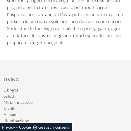
soluzioni progettuali di design di interni. Se desideri un
progetto per la tua nuova casa o per modificarne
l'aspetto, non lontano da Pavia potrai visionare in prima
persona le più nuove soluzioni arredative in commercio.
Soddisfare le tue esigenze è ciò che ci prefiggiamo, ogni
arredatore del nostro negozio è difatti specializzato nel
preparare progetti originali.
LIVING
Librerie
Salotti
Mobili ingresso
Tavoli
Armadi
Illuminazione
-
Privacy
Cookie
Gestisci i consensi
CUCINE