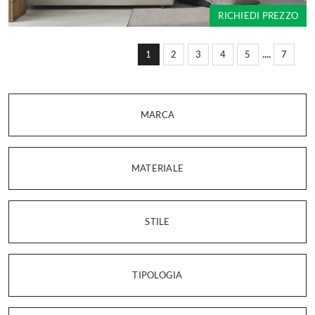
RICHIEDI PREZZO
....
1
2
3
4
5
7
MARCA
MATERIALE
STILE
TIPOLOGIA