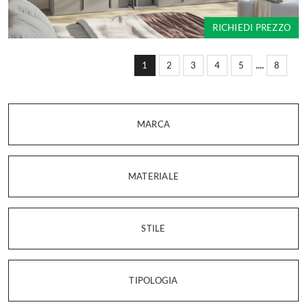
RICHIEDI PREZZO
....
1
2
3
4
5
8
MARCA
MATERIALE
STILE
TIPOLOGIA