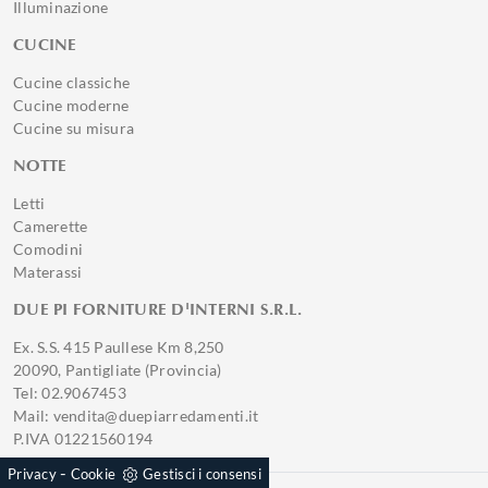
Illuminazione
CUCINE
Cucine classiche
Cucine moderne
Cucine su misura
NOTTE
Letti
Camerette
Comodini
Materassi
DUE PI FORNITURE D'INTERNI S.R.L.
Ex. S.S. 415 Paullese Km 8,250
20090, Pantigliate (Provincia)
Tel: 02.9067453
Mail: vendita@duepiarredamenti.it
P.IVA 01221560194
-
Privacy
Cookie
Gestisci i consensi