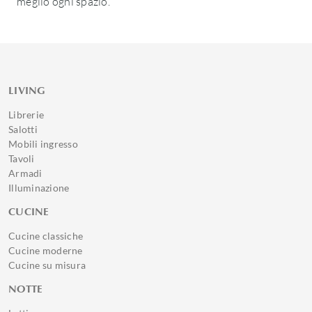
meglio ogni spazio.
LIVING
Librerie
Salotti
Mobili ingresso
Tavoli
Armadi
Illuminazione
CUCINE
Cucine classiche
Cucine moderne
Cucine su misura
NOTTE