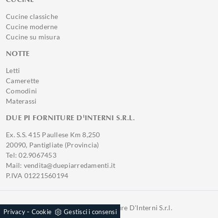
Cucine classiche
Cucine moderne
Cucine su misura
NOTTE
Letti
Camerette
Comodini
Materassi
DUE PI FORNITURE D'INTERNI S.R.L.
Ex. S.S. 415 Paullese Km 8,250
20090, Pantigliate (Provincia)
Tel: 02.9067453
Mail: vendita@duepiarredamenti.it
P.IVA 01221560194
© 2026 - Due Pi Forniture D'Interni S.r.l.
-
Privacy
Cookie
Gestisci i consensi