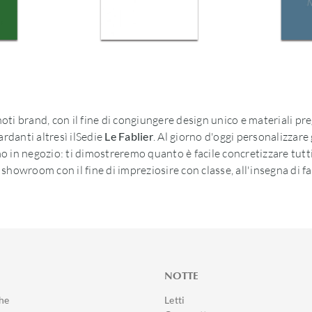
oti brand, con il fine di congiungere design unico e materiali pre
rdanti altresì ilSedie
Le Fablier
. Al giorno d'oggi personalizzare 
o in negozio: ti dimostreremo quanto è facile concretizzare tutti 
n showroom con il fine di impreziosire con classe, all'insegna di f
NOTTE
he
Letti