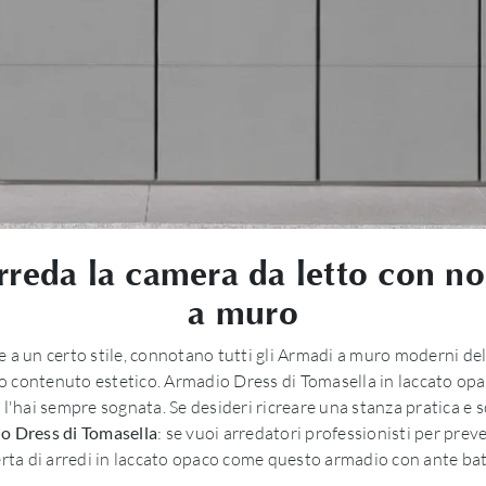
rreda la camera da letto con n
a muro
 a un certo stile, connotano tutti gli Armadi a muro moderni dell
o contenuto estetico. Armadio Dress di Tomasella in laccato opac
'hai sempre sognata. Se desideri ricreare una stanza pratica e so
o Dress di Tomasella
: se vuoi arredatori professionisti per preve
erta di arredi in laccato opaco come questo armadio con ante batt