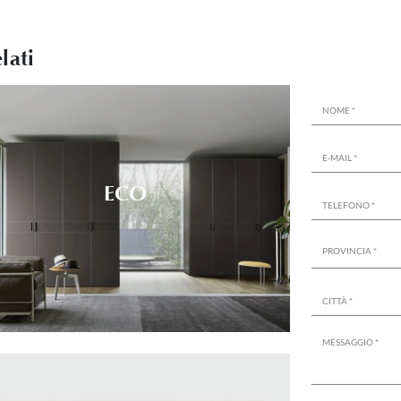
lati
ECO