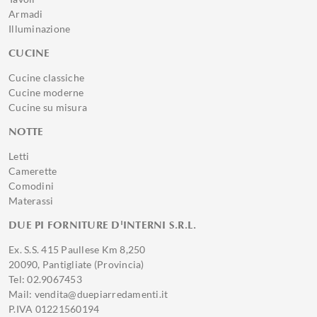
Armadi
Illuminazione
CUCINE
Cucine classiche
Cucine moderne
Cucine su misura
NOTTE
Letti
Camerette
Comodini
Materassi
DUE PI FORNITURE D'INTERNI S.R.L.
Ex. S.S. 415 Paullese Km 8,250
20090, Pantigliate (Provincia)
Tel: 02.9067453
Mail: vendita@duepiarredamenti.it
P.IVA 01221560194